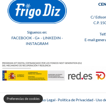
CEN
C/ Edison
C.P. 15
Síguenos en:
Telf
FACEBOOK
-
G+
-
LINKEDIN
-
E-mail gener
INSTAGRAM
Preferencias de cookies
Aviso Legal
·
Política de Privacidad
·
Uso d