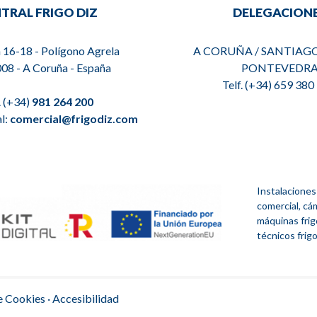
TRAL FRIGO DIZ
DELEGACION
 16-18 - Polígono Agrela
A CORUÑA / SANTIAGO
008 - A Coruña - España
PONTEVEDR
Telf. (+34) 659 38
. (+34)
981 264 200
al:
comercial@frigodiz.com
Instalaciones 
comercial, cá
máquinas frigo
técnicos frigo
e Cookies
·
Accesibilidad